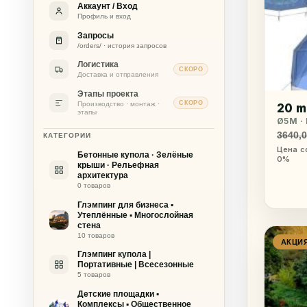
Аккаунт / Вход
Профиль и вход
Запросы
/orders/ · история запросов
Логистика
СКОРО
Доставка и отправления
Этапы проекта
СКОРО
Производство · монтаж ·
20 
этапы
Ø5M · 
3640,
КАТЕГОРИИ
Цена с
Бетонные купола · Зелёные
0%
крыши · Рельефная
архитектура
0 товаров
Глэмпинг для бизнеса ▪
Утеплённые ▪ Многослойная
стена
10 товаров
АКЦИ
Глэмпинг купола |
Портативные | Всесезонные
5 товаров
Детские площадки ▪
Комплексы ▪ Общественное