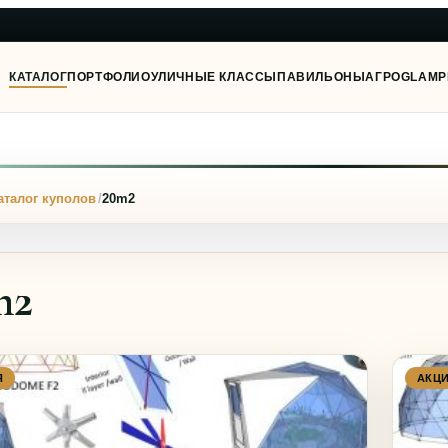
КАТАЛОГ
ПОРТФОЛИО
УЛИЧНЫЕ КЛАССЫ
ПАВИЛЬОНЫ
АГРО
GLAMP
Я
аталог куполов
20m2
m2
Я
АКЦ