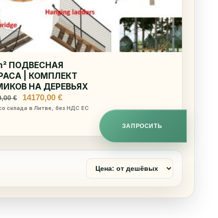
m² ПОДВЕСНАЯ
РАСА | КОМПЛЕКТ
ИКОВ НА ДЕРЕВЬЯХ
Первоначальная
Текущая
14170,00
€
0,00
€
цена
цена:
со склада в Литве, без НДС ЕС
составляла
14170,00 €.
14950,00 €.
ЗАПРОСИТЬ
Сортировать
товары