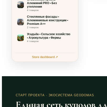
Алюминий PRO ▪ Без
утепления
4 товаров
Стеклянные фасады ▪
Алюминиевые конструкции ▪
Premium A++
2 товаров
Усадьба ▪ Сельское хозяйство
▪ Агрокультура ▪ Фермы
4 товаров
Store dashboard ↗
СТАРТ ПРОЕКТА
· ЭКОСИСТЕМА GEODOMAS
Единая сеть куполов д