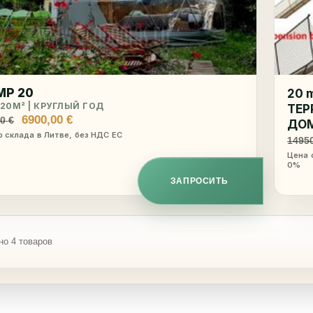
MP 20
20 
︎ 20M² | КРУГЛЫЙ ГОД
ТЕР
Первоначальная
Текущая
6900,00
€
00
€
ДОМ
цена
цена:
о склада в Литве, без НДС ЕС
1495
составляла
6900,00 €.
Цена 
8300,00 €.
0%
ЗАПРОСИТЬ
но 4 товаров