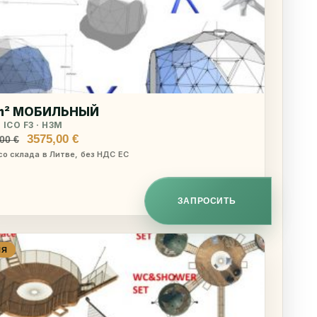
m² МОБИЛЬНЫЙ
 ICO F3 · H3M
Первоначальная
Текущая
3575,00
€
,00
€
цена
цена:
со склада в Литве, без НДС ЕС
составляла
3575,00 €.
4030,00 €.
ЗАПРОСИТЬ
ИЯ