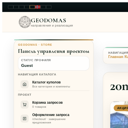
LT
EN
PL
FR
RU
NO
SK
RO
GEODOMAS
направления и реализация
GEODOMAS · STORE
Панель управления проектом
НАВИГАЦИ
Главная
К
СТАТУС ПРОФИЛЯ
Guest
НАВИГАЦИЯ КАТАЛОГА
20
Каталог куполов
Все категории и комплекты
ПРОЕКТ
Корзина запросов
0 товаров
АКЦИ
Оформление запроса
/checkout/ · завершение
предложения