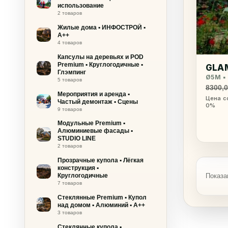
использование
2 товаров
Жилые дома ▪ ИНФОСТРОЙ ▪
A++
4 товаров
Капсулы на деревьях и POD
Premium ▪ Круглогодичные ▪
GLA
Глэмпинг
Ø5M ▪
5 товаров
8300,
Мероприятия и аренда ▪
Цена с
Частый демонтаж ▪ Сцены
0%
9 товаров
Модульные Premium ▪
Алюминиевые фасады ▪
STUDIO LINE
2 товаров
Прозрачные купола ▪ Лёгкая
конструкция ▪
Круглогодичные
Показа
7 товаров
Стеклянные Premium ▪ Купол
над домом ▪ Алюминий ▪ A++
3 товаров
Стеклянные купола ▪