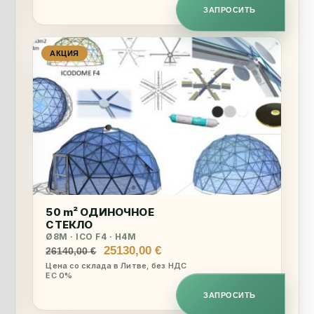
ЗАПРОСИТЬ
АКЦИЯ
50 m² ОДИНОЧНОЕ
СТЕКЛО
Ø8M · ICO F4 · H4M
Первоначальная
Текущая
25130,00
€
26140,00
€
цена
цена:
Цена со склада в Литве, без НДС
ЕС 0%
составляла
25130,00 €.
26140,00 €.
ЗАПРОСИТЬ