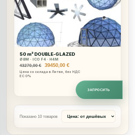
50 m² DOUBLE-GLAZED
Ø8M · ICO F4 · H4M
Первоначальная
Текущая
39450,00
€
43270,00
€
цена
цена:
Цена со склада в Литве, без НДС
ЕС 0%
составляла
39450,00 €.
43270,00 €.
ЗАПРОСИТЬ
Сортировать
Показано 10 товаров
товары