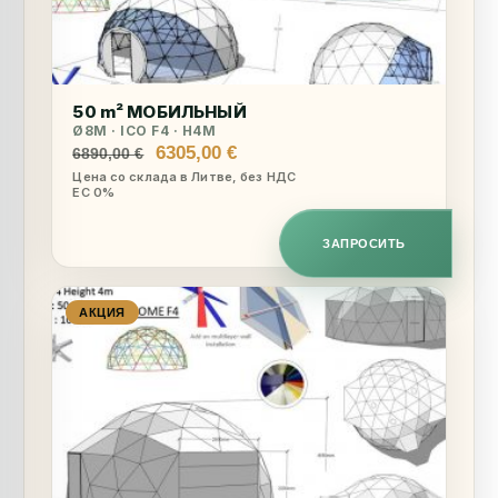
50 m² МОБИЛЬНЫЙ
Ø8M · ICO F4 · H4M
Первоначальная
Текущая
6305,00
€
6890,00
€
цена
цена:
Цена со склада в Литве, без НДС
ЕС 0%
составляла
6305,00 €.
6890,00 €.
ЗАПРОСИТЬ
АКЦИЯ