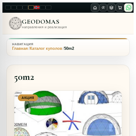
LT
EN
PL
FR
RU
NO
SK
RO
GEODOMAS
направления и реализация
НАВИГАЦИЯ
Главная
Каталог куполов
50m2
50m2
АКЦИЯ