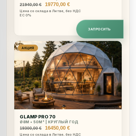
Первоначальная
Текущая
19770,00
€
21940,00
€
цена
цена:
Цена со склада в Литве, без НДС
ЕС 0%
составляла
19770,00 €.
21940,00 €.
ЗАПРОСИТЬ
АКЦИЯ
GLAMP PRO 70
Ø8M ▪︎ 50M² | КРУГЛЫЙ ГОД
Первоначальная
Текущая
16450,00
€
19300,00
€
цена
цена:
Цена со склада в Литве, без НДС