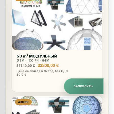
50 m² МОДУЛЬНЫЙ
Ø8M · ICO F4 · H4M
Первоначальная
Текущая
33800,00
€
36140,00
€
цена
цена:
Цена со склада в Литве, без НДС
ЕС 0%
составляла
33800,00 €.
36140,00 €.
ЗАПРОСИТЬ
АКЦИЯ