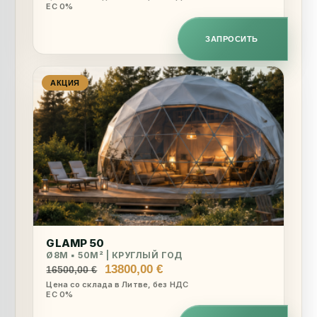
ЕС 0%
составляла
16450,00 €.
19300,00 €.
ЗАПРОСИТЬ
АКЦИЯ
GLAMP 50
Ø8M ▪︎ 50M² | КРУГЛЫЙ ГОД
Первоначальная
Текущая
13800,00
€
16500,00
€
цена
цена:
Цена со склада в Литве, без НДС
ЕС 0%
составляла
13800,00 €.
16500,00 €.