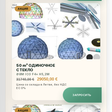
АКЦИЯ
50 m² ОДИНОЧНОЕ
СТЕКЛО
Ø8M ICO F4+ H5,2M
Первоначальная
Текущая
29050,00
€
31740,00
€
цена
цена:
Цена со склада в Литве, без НДС
ЕС 0%
составляла
29050,00 €.
31740,00 €.
ЗАПРОСИТЬ
АКЦИЯ