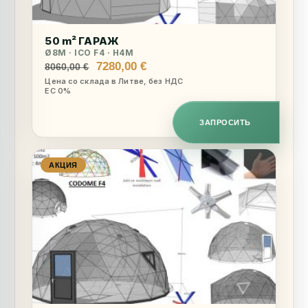
50 m² ГАРАЖ
Ø8M · ICO F4 · H4M
Первоначальная
Текущая
7280,00
€
8060,00
€
цена
цена:
Цена со склада в Литве, без НДС
ЕС 0%
составляла
7280,00 €.
8060,00 €.
ЗАПРОСИТЬ
АКЦИЯ