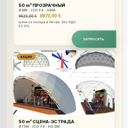
50 m² ПРОЗРАЧНЫЙ
Ø8M · ICO F4 · H8M
Первоначальная
Текущая
8970,00
€
9620,00
€
цена
цена:
Цена со склада в Литве, без НДС
ЕС 0%
составляла
8970,00 €.
9620,00 €.
ЗАПРОСИТЬ
АКЦИЯ
50 m² СЦЕНА-ЭСТРАДА
Ø11M · ICO F4 · H5,5M