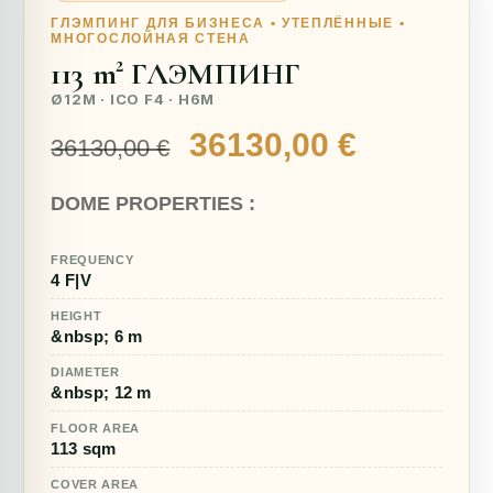
ГЛЭМПИНГ ДЛЯ БИЗНЕСА ▪ УТЕПЛЁННЫЕ ▪
МНОГОСЛОЙНАЯ СТЕНА
113 m² ГЛЭМПИНГ
Ø12M · ICO F4 · H6M
Первоначальная
Текуща
36130,00
€
36130,00
€
цена
цена:
DOME PROPERTIES :
составляла
36130,00
36130,00 €.
FREQUENCY
4 F|V
HEIGHT
&nbsp; 6 m
DIAMETER
&nbsp; 12 m
FLOOR AREA
113 sqm
COVER AREA