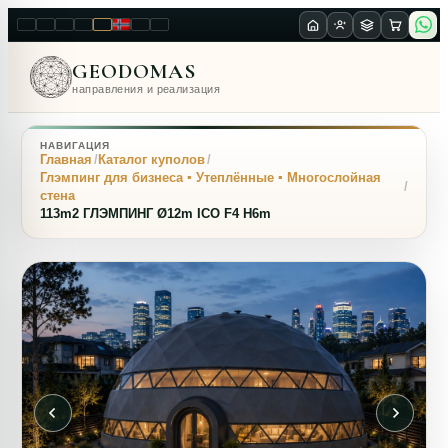
LT
EN
PL
FR
RU
NO
SK
RO
GEODOMAS
направления и реализация
НАВИГАЦИЯ
Главная
Каталог куполов
Глэмпинг для бизнеса ▪ Утеплённые ▪ Многослойная
стена
113m2 ГЛЭМПИНГ Ø12m ICO F4 H6m