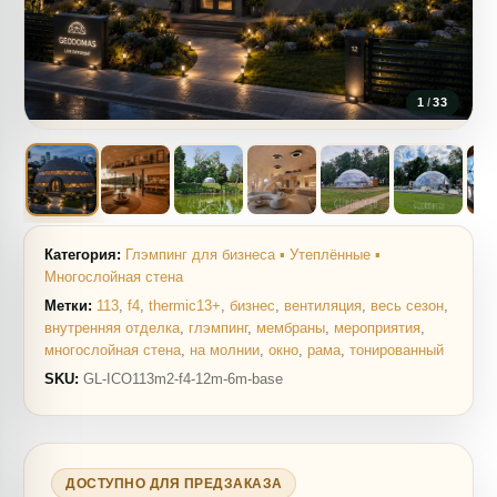
1
/
33
Категория:
Глэмпинг для бизнеса ▪ Утеплённые ▪
Многослойная стена
Метки:
113
,
f4
,
thermic13+
,
бизнес
,
вентиляция
,
весь сезон
,
внутренняя отделка
,
глэмпинг
,
мембраны
,
мероприятия
,
многослойная стена
,
на молнии
,
окно
,
рама
,
тонированный
SKU:
GL-ICO113m2-f4-12m-6m-base
ДОСТУПНО ДЛЯ ПРЕДЗАКАЗА