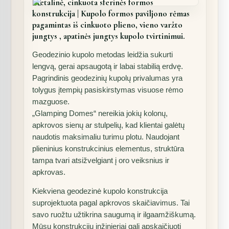
Metalinė, cinkuota sferinės formos
konstrukcija | Kupolo formos paviljono rėmas
pagamintas iš cinkuoto plieno, vieno varžto
jungtys , apatinės jungtys kupolo tvirtinimui.
Geodezinio kupolo metodas leidžia sukurti
lengvą, gerai apsaugotą ir labai stabilią erdvę.
Pagrindinis geodezinių kupolų privalumas yra
tolygus įtempių pasiskirstymas visuose rėmo
mazguose.
„Glamping Domes“ nereikia jokių kolonų,
apkrovos sienų ar stulpelių, kad klientai galėtų
naudotis maksimaliu turimu plotu. Naudojant
plieninius konstrukcinius elementus, struktūra
tampa tvari atsižvelgiant į oro veiksnius ir
apkrovas.
Kiekviena geodezinė kupolo konstrukcija
suprojektuota pagal apkrovos skaičiavimus. Tai
savo ruožtu užtikrina saugumą ir ilgaamžiškumą.
Mūsų konstrukcijų inžinieriai gali apskaičiuoti