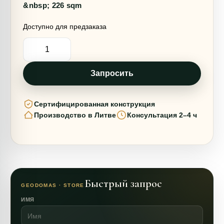
&nbsp; 226 sqm
Доступно для предзаказа
Количество
товара
113m2
ГЛЭМПИНГ
Ø12m
Запросить
ICO
F4
H6m
Сертифицированная конструкция
Производство в Литве
Консультация 2–4 ч
Быстрый запрос
GEODOMAS · STORE
ИМЯ