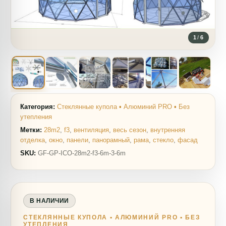
1
/
6
Категория:
Стеклянные купола ▪ Алюминий PRO ▪ Без
утепления
Метки:
28m2
,
f3
,
вентиляция
,
весь сезон
,
внутренняя
отделка
,
окно
,
панели
,
панорамный
,
рама
,
стекло
,
фасад
SKU:
GF-GP-ICO-28m2-f3-6m-3-6m
В НАЛИЧИИ
СТЕКЛЯННЫЕ КУПОЛА ▪ АЛЮМИНИЙ PRO ▪ БЕЗ
УТЕПЛЕНИЯ