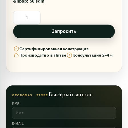
&nbsp; 56 sqm
Количество
товара
28m2
ОДИНОЧНОЕ
СТЕКЛО
Запросить
Ø6m
ICO
F3
Сертифицированная конструкция
H3,6m
Производство в Литве
Консультация 2–4 ч
Быстрый запрос
GEODOMAS · STORE
ИМЯ
E-MAIL