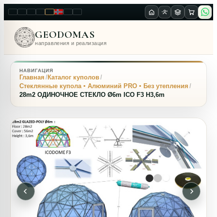
LT
EN
PL
FR
RU
NO
SK
RO
GEODOMAS
направления и реализация
НАВИГАЦИЯ
Главная
Каталог куполов
Стеклянные купола ▪ Алюминий PRO ▪ Без утепления
28m2 ОДИНОЧНОЕ СТЕКЛО Ø6m ICO F3 H3,6m