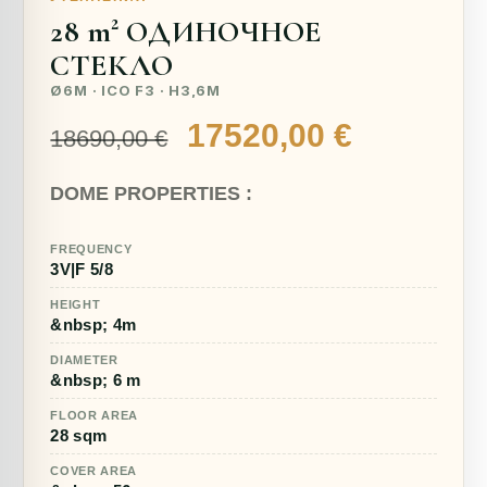
28 m² ОДИНОЧНОЕ
СТЕКЛО
Ø6M · ICO F3 · H3,6M
Первоначальная
Текуща
17520,00
€
18690,00
€
цена
цена:
DOME PROPERTIES :
составляла
17520,00
18690,00 €.
FREQUENCY
3V|F 5/8
HEIGHT
&nbsp; 4m
DIAMETER
&nbsp; 6 m
FLOOR AREA
28 sqm
COVER AREA