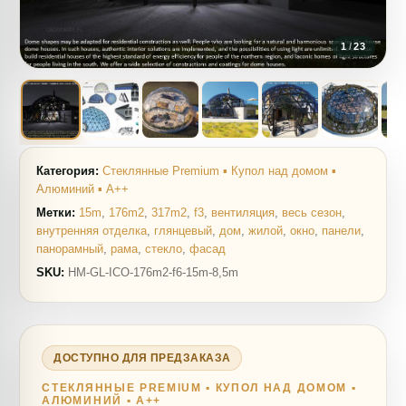
1
/
23
Категория:
Стеклянные Premium ▪ Купол над домом ▪
Алюминий ▪ A++
Метки:
15m
,
176m2
,
317m2
,
f3
,
вентиляция
,
весь сезон
,
внутренняя отделка
,
глянцевый
,
дом
,
жилой
,
окно
,
панели
,
панорамный
,
рама
,
стекло
,
фасад
SKU:
HM-GL-ICO-176m2-f6-15m-8,5m
ДОСТУПНО ДЛЯ ПРЕДЗАКАЗА
СТЕКЛЯННЫЕ PREMIUM ▪ КУПОЛ НАД ДОМОМ ▪
АЛЮМИНИЙ ▪ A++