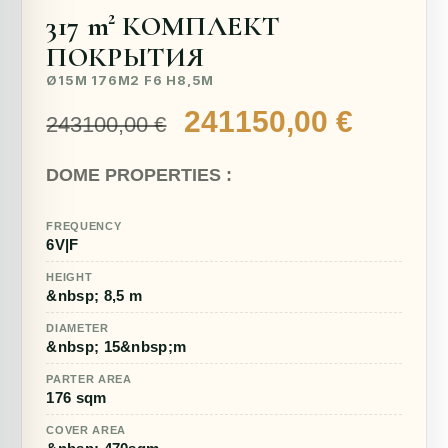
317 m² КОМПЛЕКТ
ПОКРЫТИЯ
Ø15M 176M2 F6 H8,5M
Первоначальная
Текущ
241150,00
€
243100,00
€
цена
цена:
DOME PROPERTIES :
составляла
241150
243100,00 €.
FREQUENCY
6V|F
HEIGHT
&nbsp; 8,5 m
DIAMETER
&nbsp; 15&nbsp;m
PARTER AREA
176 sqm
COVER AREA