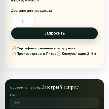
&nbsp; 470sqm
Доступно для предзаказа
Количество
товара
317m2
КОМПЛЕКТ
ПОКРЫТИЯ
Запросить
Ø15m
176m2
F6
Сертифицированная конструкция
H8,5m
Производство в Литве
Консультация 2–4 ч
Быстрый запрос
GEODOMAS · STORE
ИМЯ