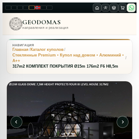
LT
EN
PL
FR
RU
NO
SK
RO
GEODOMAS
направления и реализация
НАВИГАЦИЯ
Главная
Каталог куполов
Стеклянные Premium ▪ Купол над домом ▪ Алюминий ▪
A++
317m2 КОМПЛЕКТ ПОКРЫТИЯ Ø15m 176m2 F6 H8,5m