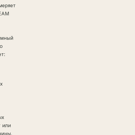
меряет
TEAM
емный
ю
т:
х
ых
т или
нины,