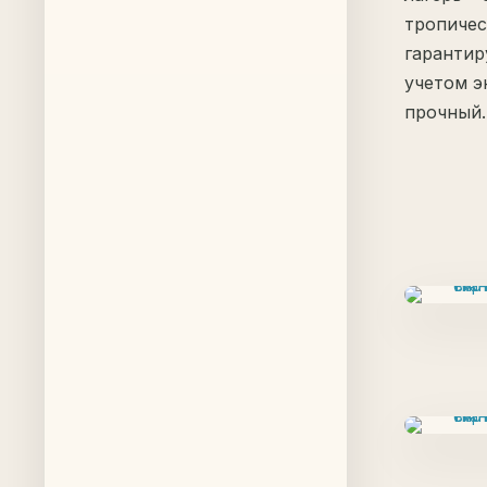
тропичес
гарантир
учетом э
прочный.