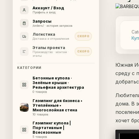
Аккаунт / Вход
Профиль и вход
Запросы
/orders/ · история запросов
Cat
Логистика
СКОРО
Ку
Доставка и отправления
Этапы проекта
СКОРО
Производство · монтаж ·
этапы
Южная И
КАТЕГОРИИ
среду с 
Бетонные купола ·
добратьс
Зелёные крыши ·
Рельефная архитектура
0 товаров
Любители
Глэмпинг для бизнеса ▪
дома. В 
Утеплённые ▪
Многослойная стена
поселени
10 товаров
хочет бр
Глэмпинг купола |
Портативные |
Всесезонные
5 товаров