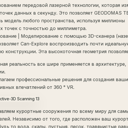
зованием передовой лазерной технологии, которая из
точек данных в секунду. Это позволяет GEODOMAS 
ь модель любого пространства, используя миллионы
х точек с точностью до миллиметра.
ование | Моделирование с помощью 3D-сканера (наз
озволяет Can-Explore воспроизводить почти идеальну
ю конструкции. Эта высокоточная геометрия позволяе
ная реальность все шире применяется в архитектуре,
и.
агаем профессиональные решения для создания ваши
ивных впечатлений от 360 ° VR.
вляем курортные сооружения по всему миру для сам
елей. Независимо от того, где расположен ваш курор
 будь то вода, скалы, пустыня, песок, травянистые рав