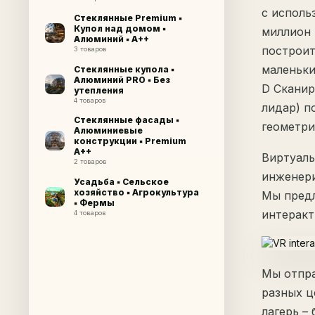
с исполь
Стеклянные Premium ▪
Купол над домом ▪
миллион 
Алюминий ▪ A++
построит
3 товаров
маленьки
Стеклянные купола ▪
Алюминий PRO ▪ Без
D Сканир
утепления
4 товаров
лидар) п
Стеклянные фасады ▪
геометри
Алюминиевые
конструкции ▪ Premium
A++
Виртуаль
2 товаров
инженери
Усадьба ▪ Сельское
хозяйство ▪ Агрокультура
Мы предл
▪ Фермы
интеракт
4 товаров
Мы отпра
разных ц
лагерь –