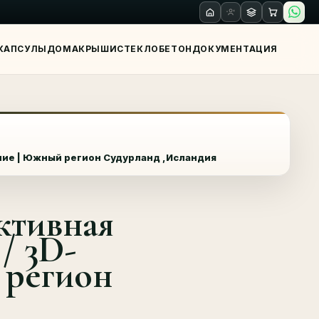
КАПСУЛЫ
ДОМА
КРЫШИ
СТЕКЛО
БЕТОН
ДОКУМЕНТАЦИЯ
ние | Южный регион Судурланд ,Исландия
ктивная
/ 3D-
 регион