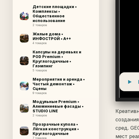
Детские площадки ▪
Комплексы ▪
Общественное
использование
2 товаров
Жилые дома ▪
ИНФОСТРОЙ ▪ A++
4 товаров
Капсулы на деревьях и
POD Premium ▪
Круглогодичные ▪
Глэмпинг
5 товаров
Мероприятия и аренда ▪
Частый демонтаж ▪
Сцены
9 товаров
Модульные Premium ▪
Алюминиевые фасады ▪
Креативн
STUDIO LINE
2 товаров
создания
Прозрачные купола ▪
сред. GE
Лёгкая конструкция ▪
Круглогодичные
мест реа
7 товаров