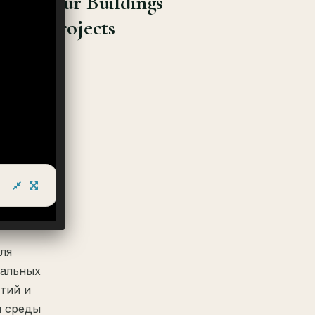
Our Buildings
Projects
ля
еальных
тий и
й среды