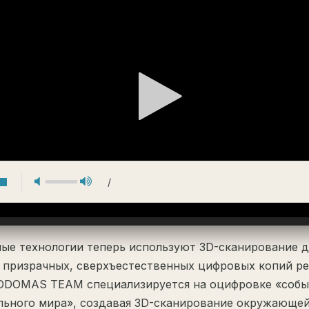
/
ые технологии теперь используют 3D-сканирование д
 призрачных, сверхъестественных цифровых копий р
ODOMAS TEAM специализируется на оцифровке «собы
льного мира», создавая 3D-сканирование окружающе