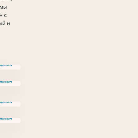
 мы
н с
ый и