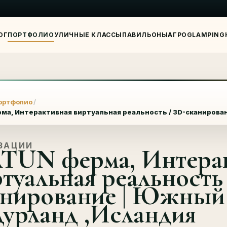
ОГ
ПОРТФОЛИО
УЛИЧНЫЕ КЛАССЫ
ПАВИЛЬОНЫ
АГРО
GLAMPING
Я
ортфолио
ма, Интерактивная виртуальная реальность / 3D-сканирова
ЗАЦИИ
TUN ферма, Интера
туальная реальность 
анирование | Южный
дурланд ,Исландия