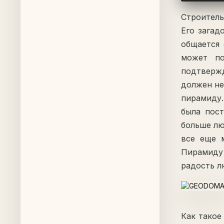
Строител
Его загад
общается 
может по
подтвержд
должен не
пирамиду.
была пос
больше лю
все еще 
Пирамиду
радость л
Как такое