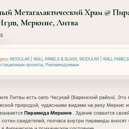
ый Метагалактический Храм @ Пир
13m, Меркине, Литва
gory:
MODULAR | WALL PANELS & GLASS
,
MODULAR | WALL PANELS
стиционные проекты
,
Рекомендуемые
юге Литвы есть село Чесукай (Варенский район). Это 
еской природой, чудесными видами на реку Меркис и
азывается
Пирамида Меркине
. Здание славится свое
 сотен свидетелей, полчаса внутри пирамиды вносят
 в физическое и психическое состояние.