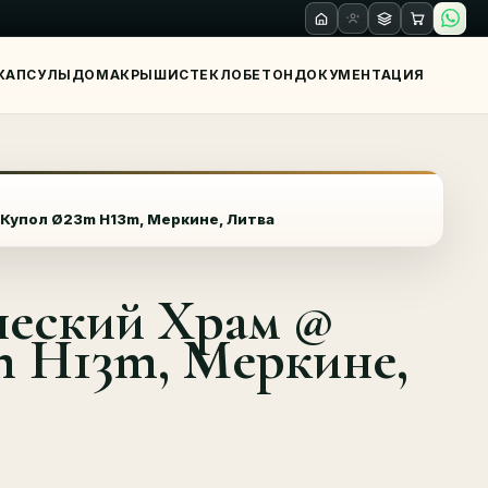
КАПСУЛЫ
ДОМА
КРЫШИ
СТЕКЛО
БЕТОН
ДОКУМЕНТАЦИЯ
Купол Ø23m H13m, Меркине, Литва
ческий Храм @
m H13m, Меркине,