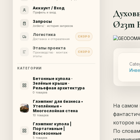
Аккаунт / Вход
Духовн
Профиль и вход
Ø23m H
Запросы
/orders/ · история запросов
Логистика
СКОРО
Доставка и отправления
Этапы проекта
СКОРО
Производство · монтаж ·
этапы
Cate
КАТЕГОРИИ
Инве
Бетонные купола ·
Зелёные крыши ·
Рельефная архитектура
0 товаров
Глэмпинг для бизнеса ▪
На самом 
Утеплённые ▪
Многослойная стена
фантастич
10 товаров
которое н
Глэмпинг купола |
Портативные |
По словам
Всесезонные
5 товаров
изменения