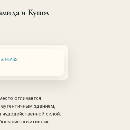
амида и Купол
 & GLASS
,
место отличается
 аутентичным зданием,
й чудодейственной силой.
 большие позитивные