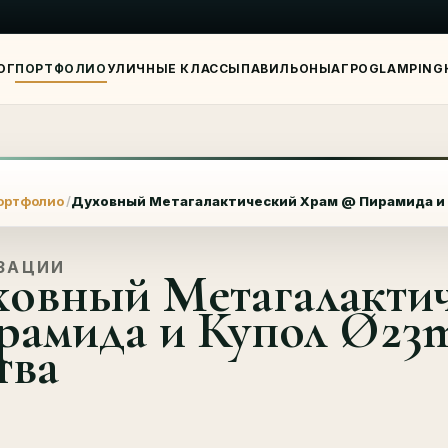
ОГ
ПОРТФОЛИО
УЛИЧНЫЕ КЛАССЫ
ПАВИЛЬОНЫ
АГРО
GLAMPING
Я
ортфолио
Духовный Метагалактический Храм @ Пирамида и 
ЗАЦИИ
ховный Метагалакти
рамида и Купол Ø23
тва