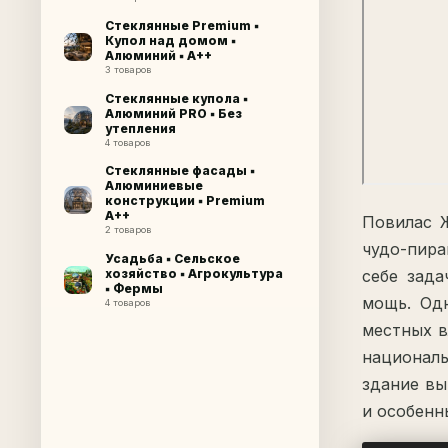
Стеклянные Premium ▪
Купол над домом ▪
Алюминий ▪ A++
3 товаров
Стеклянные купола ▪
Алюминий PRO ▪ Без
утепления
4 товаров
Стеклянные фасады ▪
Алюминиевые
конструкции ▪ Premium
A++
Повилас Ж
2 товаров
чудо-пира
Усадьба ▪ Сельское
хозяйство ▪ Агрокультура
себе зада
▪ Фермы
мощь. Одн
4 товаров
местных в
националь
здание вы
и особенн