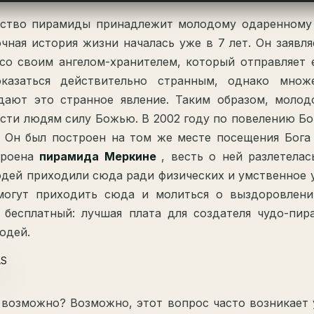
ьство пирамиды принадлежит молодому одаренному 
очная история жизни началась уже в 7 лет. Он заявля
со своим ангелом-хранителем, который отправляет 
казаться действительно странным, однако множ
ают это странное явление. Таким образом, молодо
сти людям силу Божью. В 2002 году по повелению Б
 Он был построен на том же месте посещения Бога в
троена
пирамида Меркине
, весть о ней разлетела
дей приходили сюда ради физических и умственное 
могут приходить сюда и молиться о выздоровлени
 бесплатный: лучшая плата для создателя чудо-пи
юдей.
 возможно? Возможно, этот вопрос часто возникает 