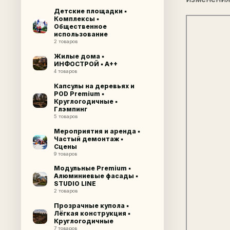
Детские площадки ▪
Комплексы ▪
Общественное
использование
2 товаров
Жилые дома ▪
ИНФОСТРОЙ ▪ A++
4 товаров
Капсулы на деревьях и
POD Premium ▪
Круглогодичные ▪
Глэмпинг
5 товаров
Мероприятия и аренда ▪
Частый демонтаж ▪
Сцены
9 товаров
Модульные Premium ▪
Алюминиевые фасады ▪
STUDIO LINE
2 товаров
Прозрачные купола ▪
Лёгкая конструкция ▪
Круглогодичные
7 товаров