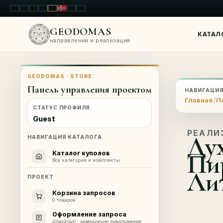
LT
EN
PL
FR
RU
NO
SK
RO
GEODOMAS
КАТАЛ
направления и реализация
GEODOMAS · STORE
Панель управления проектом
НАВИГАЦИ
Главная
П
СТАТУС ПРОФИЛЯ
Guest
РЕАЛИ
Ду
НАВИГАЦИЯ КАТАЛОГА
Пи
Каталог куполов
Все категории и комплекты
Ли
ПРОЕКТ
Корзина запросов
0 товаров
Оформление запроса
/checkout/ · завершение предложения