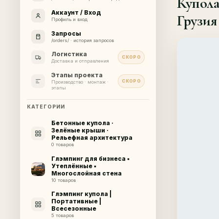
Купола
Аккаунт / Вход
Грузия
Профиль и вход
Запросы
/orders/ · история запросов
Логистика
СКОРО
Доставка и отправления
Этапы проекта
СКОРО
Производство · монтаж ·
этапы
КАТЕГОРИИ
Бетонные купола ·
Зелёные крыши ·
Рельефная архитектура
0 товаров
Глэмпинг для бизнеса ▪
Утеплённые ▪
Многослойная стена
10 товаров
Глэмпинг купола |
Портативные |
Всесезонные
5 товаров