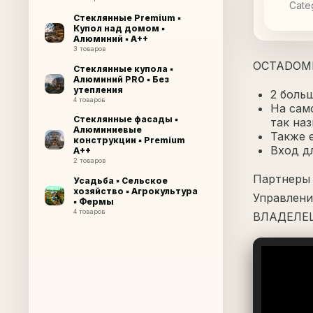
Cate
Стеклянные Premium ▪
Купол над домом ▪
Алюминий ▪ A++
3 товаров
OCTADOME 
Стеклянные купола ▪
Алюминий PRO ▪ Без
утепления
2 больш
4 товаров
На сам
Стеклянные фасады ▪
так на
Алюминиевые
Также 
конструкции ▪ Premium
Вход дл
A++
2 товаров
Партнеры 
Усадьба ▪ Сельское
хозяйство ▪ Агрокультура
Управлени
▪ Фермы
4 товаров
ВЛАДЕЛЕЦ