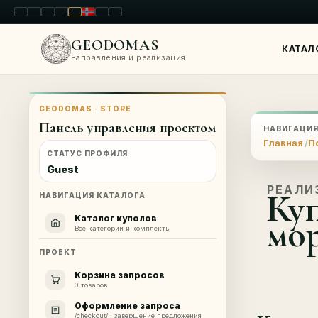
LT
EN
PL
FR
RU
NO
SK
RO
GEODOMAS
КАТАЛ
направления и реализация
GEODOMAS · STORE
Панель управления проектом
НАВИГАЦИ
Главная
П
СТАТУС ПРОФИЛЯ
Guest
РЕАЛИ
Куп
НАВИГАЦИЯ КАТАЛОГА
мор
Каталог куполов
Все категории и комплекты
ПРОЕКТ
Корзина запросов
0 товаров
Оформление запроса
/checkout/ · завершение предложения