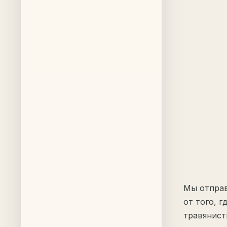
Мы отправ
от того, г
травянист