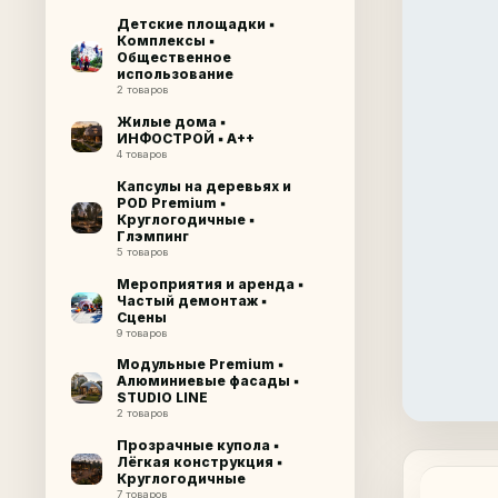
Детские площадки ▪
Комплексы ▪
Общественное
использование
2 товаров
Жилые дома ▪
ИНФОСТРОЙ ▪ A++
4 товаров
Капсулы на деревьях и
POD Premium ▪
Круглогодичные ▪
Глэмпинг
5 товаров
Мероприятия и аренда ▪
Частый демонтаж ▪
Сцены
9 товаров
Модульные Premium ▪
Алюминиевые фасады ▪
STUDIO LINE
2 товаров
Прозрачные купола ▪
Лёгкая конструкция ▪
Круглогодичные
7 товаров