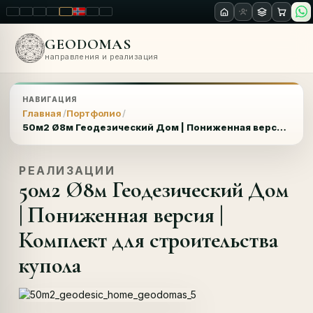
LT
EN
PL
FR
RU
NO
SK
RO
GEODOMAS
направления и реализация
НАВИГАЦИЯ
Главная
Портфолио
50м2 Ø8м Геодезический Дом | Пониженная версия | Комплект для строительства купола
РЕАЛИЗАЦИИ
50м2 Ø8м Геодезический Дом
| Пониженная версия |
Комплект для строительства
купола