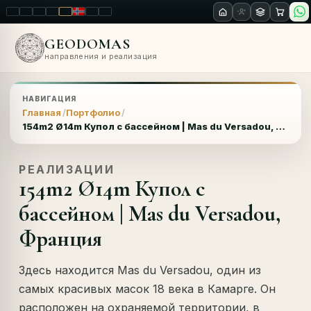
LT
EN
PL
FR
RU
NO
SK
RO
GEODOMAS
направления и реализация
НАВИГАЦИЯ
Главная
Портфолио
154m2 Ø14m Купол с бассейном | Mas du Versadou, Франция
РЕАЛИЗАЦИИ
154m2 Ø14m Купол с
бассейном | Mas du Versadou,
Франция
Здесь находится Mas du Versadou, один из
самых красивых масок 18 века в Камарге. Он
расположен на охраняемой территории, в