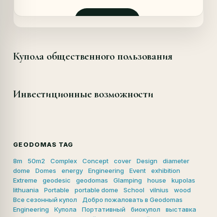
составляла
21580,00 €.
22360,00 €.
Запросить
Купола общественного пользования
Инвестиционные возможности
GEODOMAS TAG
8m
50m2
Complex
Concept
cover
Design
diameter
dome
Domes
energy
Engineering
Event
exhibition
Extreme
geodesic
geodomas
Glamping
house
kupolas
lithuania
Portable
portable dome
School
vilnius
wood
Все сезонный купол
Добро пожаловать в Geodomas
Engineering
Купола
Портативный
биокупол
выставка