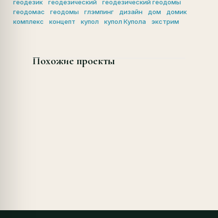
геодезик
геодезический
геодезический геодомы
геодомас
геодомы
глэмпинг
дизайн
дом
домик
комплекс
концепт
купол
купол Купола
экстрим
Похожие проекты