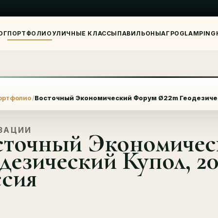
ОГ
ПОРТФОЛИО
УЛИЧНЫЕ КЛАССЫ
ПАВИЛЬОНЫ
АГРО
GLAMPING
Я
ортфолио
Восточный Экономический Форум Ø22m Геодезическ
ЗАЦИИ
сточный Экономиче
дезический Купол, 20
ссия