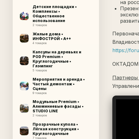
на рос
Детские площадки ▪
Презен
Комплексы ▪
эксклю
Общественное
развит
использование
2 товаров
Первонача
Жилые дома ▪
ИНФОСТРОЙ ▪ A++
Владивост
4 товаров
https://fo
Капсулы на деревьях и
POD Premium ▪
Круглогодичные ▪
ОКТАДОМ 
Глэмпинг
5 товаров
Партнеры 
Мероприятия и аренда ▪
Частый демонтаж ▪
Управлени
Сцены
9 товаров
Модульные Premium ▪
Алюминиевые фасады ▪
STUDIO LINE
2 товаров
Прозрачные купола ▪
Лёгкая конструкция ▪
Круглогодичные
7 товаров