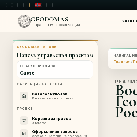
LT
EN
PL
FR
RU
NO
SK
RO
GEODOMAS
КАТАЛ
направления и реализация
GEODOMAS · STORE
Панель управления проектом
НАВИГАЦИ
Главная
П
СТАТУС ПРОФИЛЯ
Guest
РЕАЛИ
Во
НАВИГАЦИЯ КАТАЛОГА
Гео
Каталог куполов
Все категории и комплекты
Ро
ПРОЕКТ
Корзина запросов
0 товаров
Оформление запроса
/checkout/ · завершение предложения