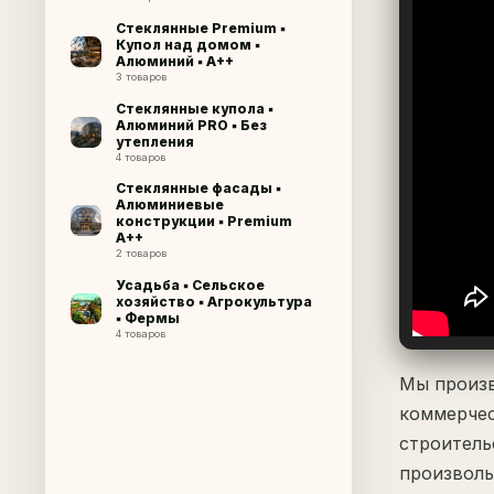
Стеклянные Premium ▪
Купол над домом ▪
Алюминий ▪ A++
3 товаров
Стеклянные купола ▪
Алюминий PRO ▪ Без
утепления
4 товаров
Стеклянные фасады ▪
Алюминиевые
конструкции ▪ Premium
A++
2 товаров
Усадьба ▪ Сельское
хозяйство ▪ Агрокультура
▪ Фермы
4 товаров
Мы произв
коммерчес
строитель
произволь