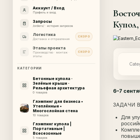
Аккаунт / Вход
Восто
Профиль и вход
Купол,
Запросы
/orders/ · история запросов
Логистика
СКОРО
Доставка и отправления
Этапы проекта
СКОРО
Производство · монтаж ·
этапы
Cate
КАТЕГОРИИ
Бетонные купола ·
Зелёные крыши ·
Рельефная архитектура
6–7 сентя
0 товаров
Глэмпинг для бизнеса ▪
ЗАДАЧИ В
Утеплённые ▪
Многослойная стена
10 товаров
Для ул
россий
Глэмпинг купола |
Портативные |
Компле
Всесезонные
повыше
5 товаров