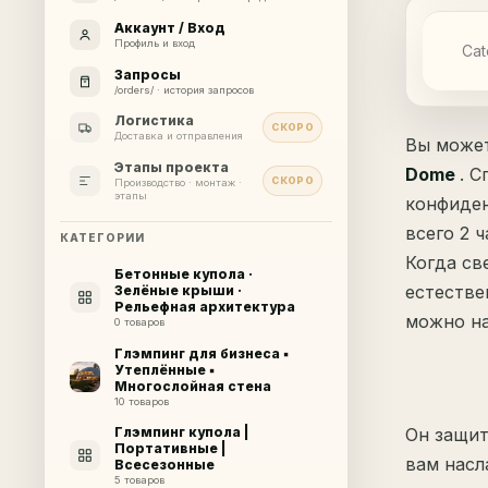
Аккаунт / Вход
Профиль и вход
Cat
Запросы
/orders/ · история запросов
Логистика
СКОРО
Доставка и отправления
Вы может
Этапы проекта
Dome
. 
СКОРО
Производство · монтаж ·
этапы
конфиден
всего 2 ч
КАТЕГОРИИ
Когда св
Бетонные купола ·
естестве
Зелёные крыши ·
Рельефная архитектура
можно на
0 товаров
Глэмпинг для бизнеса ▪
Утеплённые ▪
Многослойная стена
10 товаров
Он защит
Глэмпинг купола |
Портативные |
вам насл
Всесезонные
5 товаров