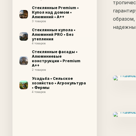
тропичес
Стеклянные Premium ▪
гарантир
Купол над домом ▪
Алюминий ▪ A++
образом,
3 товаров
надежный
Стеклянные купола ▪
Алюминий PRO ▪ Без
утепления
4 товаров
Стеклянные фасады ▪
Алюминиевые
конструкции ▪ Premium
A++
2 товаров
Усадьба ▪ Сельское
хозяйство ▪ Агрокультура
▪ Фермы
4 товаров