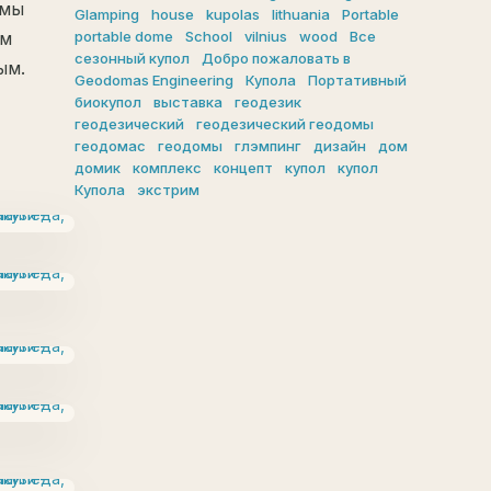
 мы
Glamping
house
kupolas
lithuania
Portable
portable dome
School
vilnius
wood
Все
им
сезонный купол
Добро пожаловать в
ым.
Geodomas Engineering
Купола
Портативный
биокупол
выставка
геодезик
геодезический
геодезический геодомы
геодомас
геодомы
глэмпинг
дизайн
дом
домик
комплекс
концепт
купол
купол
Купола
экстрим