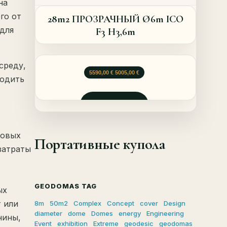
на
го от
28m2 ПРОЗРАЧНЫЙ Ø6m ICO
для
F3 H3,6m
среду,
Первоначальная цена составляла 5590,0
Текущая цена: 5005,00 €.
5590,00
€
5005,00
€
водить
Запросить
совых
Портативные купола
затраты
GEODOMAS TAG
ых
т или
8m
50m2
Complex
Concept
cover
Design
diameter
dome
Domes
energy
Engineering
нины,
Event
exhibition
Extreme
geodesic
geodomas