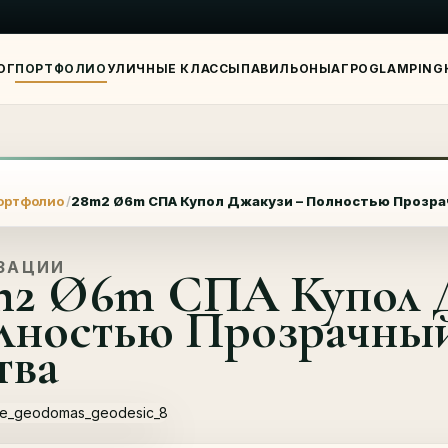
ОГ
ПОРТФОЛИО
УЛИЧНЫЕ КЛАССЫ
ПАВИЛЬОНЫ
АГРО
GLAMPING
Я
ортфолио
28m2 Ø6m СПА Купол Джакузи – Полностью Прозрач
ЗАЦИИ
m2 Ø6m СПА Купол 
лностью Прозрачный 
тва