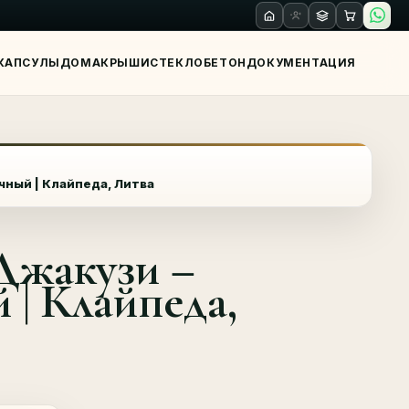
КАПСУЛЫ
ДОМА
КРЫШИ
СТЕКЛО
БЕТОН
ДОКУМЕНТАЦИЯ
ный | Клайпеда, Литва
Джакузи –
| Клайпеда,