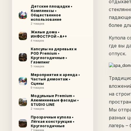
отдыхает
Детские площадки ▪
стеклянн
Комплексы ▪
Общественное
падающег
использование
2 товаров
более дл
Жилые дома ▪
ИНФОСТРОЙ ▪ A++
Купола с
4 товаров
где вы д
Капсулы на деревьях и
отпуск.
POD Premium ▪
Круглогодичные ▪
Глэмпинг
5 товаров
Мероприятия и аренда ▪
Традицио
Частый демонтаж ▪
Сцены
вложений
9 товаров
на строи
Модульные Premium ▪
Алюминиевые фасады ▪
простран
STUDIO LINE
Мы отпра
2 товаров
разных ц
Прозрачные купола ▪
Лёгкая конструкция ▪
лагерь –
Круглогодичные
7 товаров