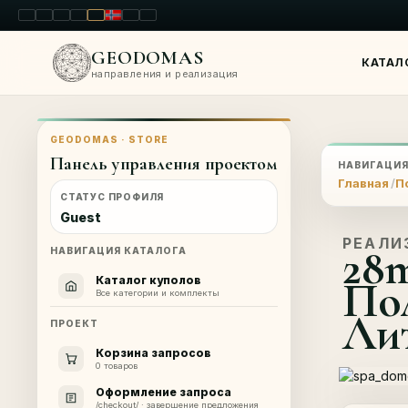
LT
EN
PL
FR
RU
NO
SK
RO
GEODOMAS
КАТАЛ
направления и реализация
GEODOMAS · STORE
Панель управления проектом
НАВИГАЦИ
Главная
П
СТАТУС ПРОФИЛЯ
Guest
РЕАЛИ
28
НАВИГАЦИЯ КАТАЛОГА
По
Каталог куполов
Все категории и комплекты
Ли
ПРОЕКТ
Корзина запросов
0 товаров
Оформление запроса
/checkout/ · завершение предложения