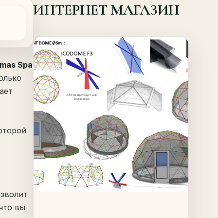
ИНТЕРНЕТ МАГАЗИН
Offer!
Quick View
mas Spa
олько
ает
Details
оторой
озволит
что вы