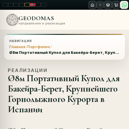
LT
EN
PL
FR
RU
NO
SK
RO
GEODOMAS
направления и реализация
НАВИГАЦИЯ
Главная
Портфолио
Ø8м Портативный Купол для Бакейра-Берет, Крупнейшего Горнолыжного Курорта в Испании
РЕАЛИЗАЦИИ
Ø8м Портативный Купол для
Бакейра-Берет, Крупнейшего
Горнолыжного Курорта в
Испании